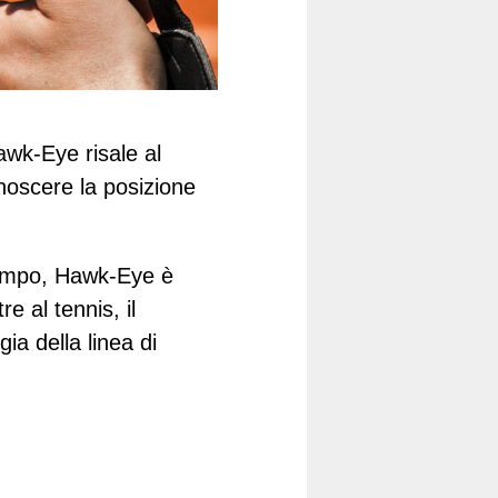
awk-Eye risale al
noscere la posizione
attempo, Hawk-Eye è
e al tennis, il
ia della linea di