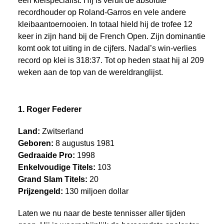
een kleispecialist. Hij is veruit de absolute
recordhouder op Roland-Garros en vele andere
kleibaantoernooien. In totaal hield hij de trofee 12
keer in zijn hand bij de French Open. Zijn dominantie
komt ook tot uiting in de cijfers. Nadal’s win-verlies
record op klei is 318:37. Tot op heden staat hij al 209
weken aan de top van de wereldranglijst.
1. Roger Federer
Land:
Zwitserland
Geboren:
8 augustus 1981
Gedraaide Pro:
1998
Enkelvoudige Titels:
103
Grand Slam Titels:
20
Prijzengeld:
130 miljoen dollar
Laten we nu naar de beste tennisser aller tijden