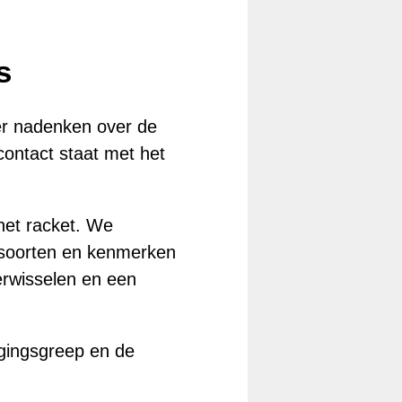
s
ker nadenken over de
contact staat met het
het racket. We
 soorten en kenmerken
erwisselen en een
ngingsgreep en de