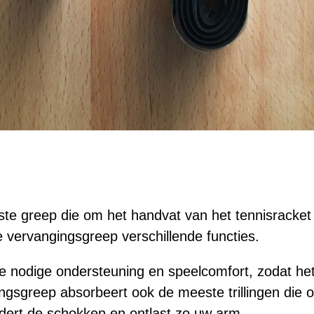
rste greep die om het handvat van het tennisracket
 vervangingsgreep verschillende functies.
de nodige ondersteuning en speelcomfort, zodat het
ngsgreep absorbeert ook de meeste trillingen die o
ndert de schokken en ontlast zo uw arm.