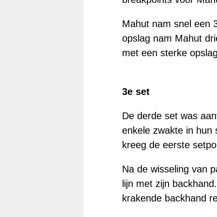
Mahut nam snel een 3-
opslag nam Mahut drie
met een sterke opslag
3e set
De derde set was aanv
enkele zwakte in hun s
kreeg de eerste setpo
Na de wisseling van p
lijn met zijn backhan
krakende backhand retu