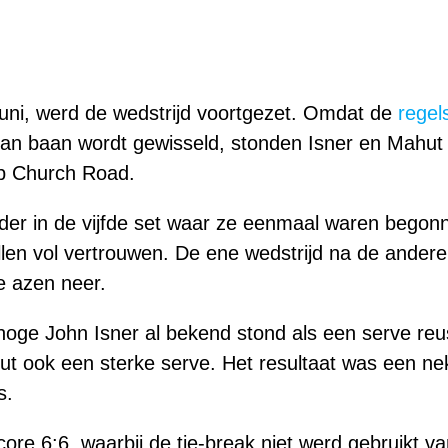
uni, werd de wedstrijd voortgezet. Omdat de
regel
 van baan wordt gewisseld, stonden Isner en Mahu
p Church Road.
der in de vijfde set waar ze eenmaal waren begonne
llen vol vertrouwen. De ene wedstrijd na de andere 
ke azen neer.
 hoge John Isner al bekend stond als een serve reu
hut ook een sterke serve. Het resultaat was een n
s.
core 6:6, waarbij de tie-break niet werd gebruikt 