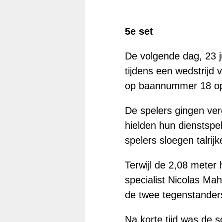
5e set
De volgende dag, 23 j
tijdens een wedstrijd
op baannummer 18 o
De spelers gingen ver
hielden hun dienstspe
spelers sloegen talrij
Terwijl de 2,08 meter
specialist Nicolas Ma
de twee tegenstander
Na korte tijd was de s