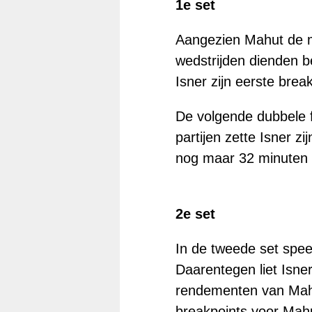
1e set
Aangezien Mahut de m
wedstrijden dienden b
Isner zijn eerste bre
De volgende dubbele f
partijen zette Isner z
nog maar 32 minuten 
2e set
In de tweede set spe
Daarentegen liet Isne
rendementen van Mahut
breakpoints voor Mahu