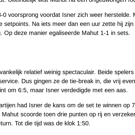
0 voorsprong voordat Isner zich weer herstelde. 
 setpoints. Na iets meer dan een uur zette hij zij
. Op deze manier egaliseerde Mahut 1-1 in sets.
ankelijk relatief weinig spectaculair. Beide speler
ervice. Dus gingen ze de tie-break in, die vrij ev
int om 6:5, maar Isner verdedigde met een aas.
artijen had Isner de kans om de set te winnen op 
d. Mahut scoorde toen drie punten op rij en verzek
rn. Tot die tijd was de klok 1:50.