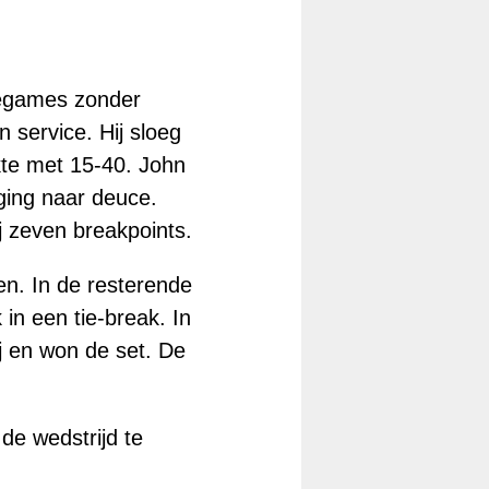
cegames zonder
 service. Hij sloeg
kte met 15-40. John
ging naar deuce.
ij zeven breakpoints.
en. In de resterende
in een tie-break. In
j en won de set. De
de wedstrijd te