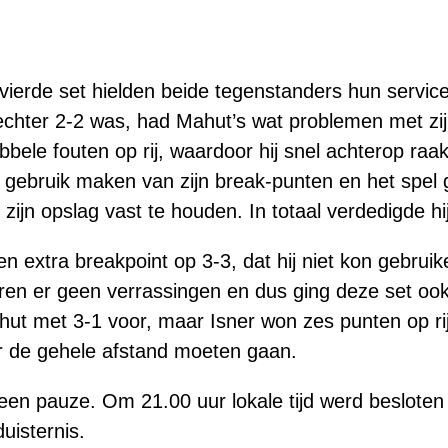
vierde set hielden beide tegenstanders hun servi
chter 2-2 was, had Mahut’s wat problemen met zijn
bele fouten op rij, waardoor hij snel achterop raa
 gebruik maken van zijn break-punten en het spel 
t zijn opslag vast te houden. In totaal verdedigde h
n extra breakpoint op 3-3, dat hij niet kon gebruik
ren er geen verrassingen en dus ging deze set ook 
hut met 3-1 voor, maar Isner won zes punten op ri
r de gehele afstand moeten gaan.
een pauze. Om 21.00 uur lokale tijd werd besloten 
uisternis.