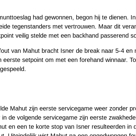
unttoeslag had gewonnen, begon hij te dienen. In
eide tegenstanders met vertrouwen. Maar dit vera
akpoint veilig stelde met een backhand passerend s
out van Mahut bracht Isner de break naar 5-4 en 
ijn eerste setpoint om met een forehand winnaar. T
gespeeld.
elde Mahut zijn eerste servicegame weer zonder p
r in de volgende servicegame zijn eerste zwakhede
 en een te korte stop van Isner resulteerden in d
t. Uiteindelijk wist Mahut na een ongedwongen fou