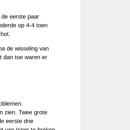
 de eerste paar
nderde op 4-4 toen
chot.
na de wisseling van
ot dan toe waren er
roblemen.
n zien. Twee grote
e eerste drie
t van Isner te breken.