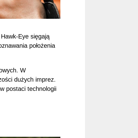
i Hawk-Eye sięgają
poznawania położenia
sowych. W
ości dużych imprez.
w postaci technologii