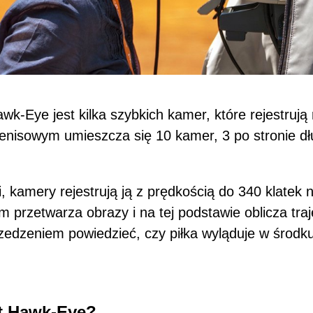
k-Eye jest kilka szybkich kamer, które rejestrują 
tenisowym umieszcza się 10 kamer, 3 po stronie dług
, kamery rejestrują ją z prędkością do 340 klatek
przetwarza obrazy i na tej podstawie oblicza traje
edzeniem powiedzieć, czy piłka wyląduje w środku
st Hawk-Eye?