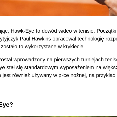
ując, Hawk-Eye to dowód wideo w tenisie. Początk
rytyjczyk Paul Hawkins opracował technologię roz
 zostało to wykorzystane w krykiecie.
ostał wprowadzony na pierwszych turniejach teni
e stał się standardowym wyposażeniem na większ
 jest również używany w piłce nożnej, na przykład 
-Eye?