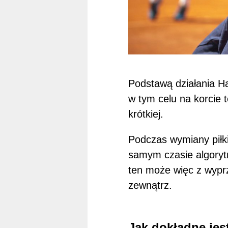
Podstawą działania Haw
w tym celu na korcie 
krótkiej.
Podczas wymiany piłki
samym czasie algorytm 
ten może więc z wyprz
zewnątrz.
Jak dokładne je