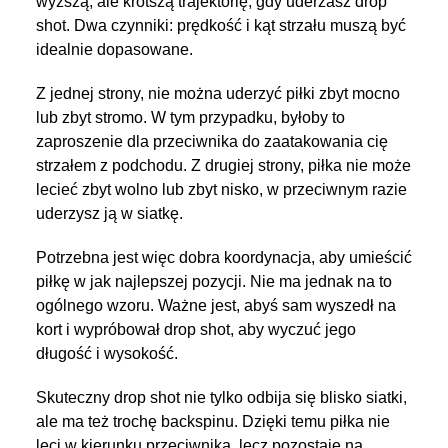
wyższą, ale krótszą trajektorię, gdy uderzasz drop
shot. Dwa czynniki: prędkość i kąt strzału muszą być
idealnie dopasowane.
Z jednej strony, nie można uderzyć piłki zbyt mocno
lub zbyt stromo. W tym przypadku, byłoby to
zaproszenie dla przeciwnika do zaatakowania cię
strzałem z podchodu. Z drugiej strony, piłka nie może
lecieć zbyt wolno lub zbyt nisko, w przeciwnym razie
uderzysz ją w siatkę.
Potrzebna jest więc dobra koordynacja, aby umieścić
piłkę w jak najlepszej pozycji. Nie ma jednak na to
ogólnego wzoru. Ważne jest, abyś sam wyszedł na
kort i wypróbował drop shot, aby wyczuć jego
długość i wysokość.
Skuteczny drop shot nie tylko odbija się blisko siatki,
ale ma też trochę backspinu. Dzięki temu piłka nie
leci w kierunku przeciwnika, lecz pozostaje na