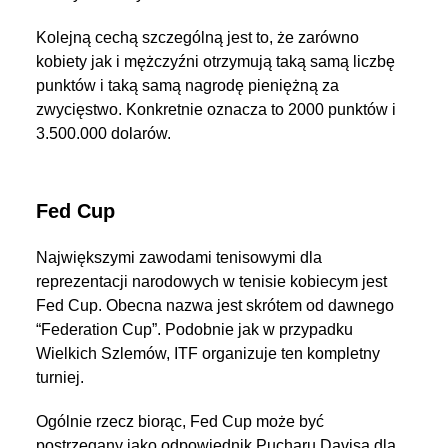
Kolejną cechą szczególną jest to, że zarówno
kobiety jak i mężczyźni otrzymują taką samą liczbę
punktów i taką samą nagrodę pieniężną za
zwycięstwo. Konkretnie oznacza to 2000 punktów i
3.500.000 dolarów.
Fed Cup
Największymi zawodami tenisowymi dla
reprezentacji narodowych w tenisie kobiecym jest
Fed Cup. Obecna nazwa jest skrótem od dawnego
“Federation Cup”. Podobnie jak w przypadku
Wielkich Szlemów, ITF organizuje ten kompletny
turniej.
Ogólnie rzecz biorąc, Fed Cup może być
postrzegany jako odpowiednik Pucharu Davisa dla