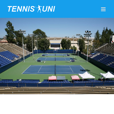
Skip
to
content