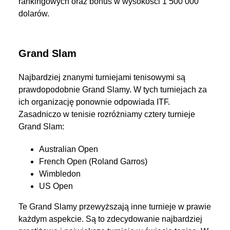
rankingowych oraz bonus w wysokości 1 500 000
dolarów.
Grand Slam
Najbardziej znanymi turniejami tenisowymi są
prawdopodobnie Grand Slamy. W tych turniejach za
ich organizację ponownie odpowiada ITF.
Zasadniczo w tenisie rozróżniamy cztery turnieje
Grand Slam:
Australian Open
French Open (Roland Garros)
Wimbledon
US Open
Te Grand Slamy przewyższają inne turnieje w prawie
każdym aspekcie. Są to zdecydowanie najbardziej