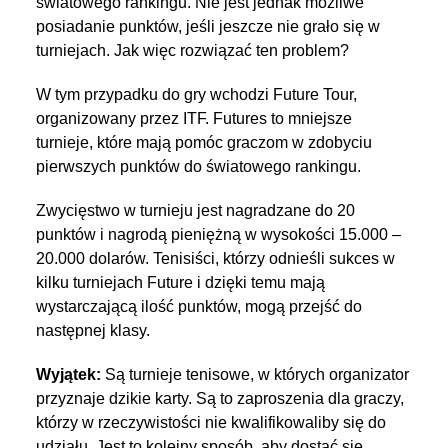
światowego rankingu. Nie jest jednak możliwe
posiadanie punktów, jeśli jeszcze nie grało się w
turniejach. Jak więc rozwiązać ten problem?
W tym przypadku do gry wchodzi Future Tour,
organizowany przez ITF. Futures to mniejsze
turnieje, które mają pomóc graczom w zdobyciu
pierwszych punktów do światowego rankingu.
Zwycięstwo w turnieju jest nagradzane do 20
punktów i nagrodą pieniężną w wysokości 15.000 –
20.000 dolarów. Tenisiści, którzy odnieśli sukces w
kilku turniejach Future i dzięki temu mają
wystarczającą ilość punktów, mogą przejść do
następnej klasy.
Wyjątek:
Są turnieje tenisowe, w których organizator
przyznaje dzikie karty. Są to zaproszenia dla graczy,
którzy w rzeczywistości nie kwalifikowaliby się do
udziału. Jest to kolejny sposób, aby dostać się