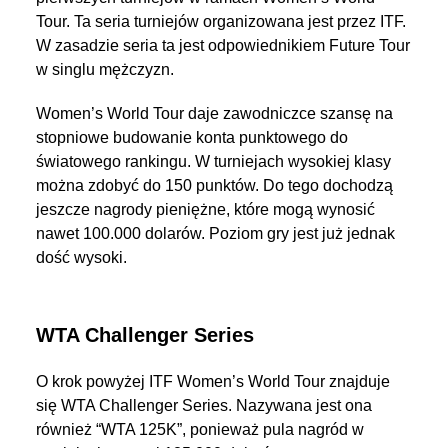
Tour. Ta seria turniejów organizowana jest przez ITF.
W zasadzie seria ta jest odpowiednikiem Future Tour
w singlu mężczyzn.
Women’s World Tour daje zawodniczce szansę na
stopniowe budowanie konta punktowego do
światowego rankingu. W turniejach wysokiej klasy
można zdobyć do 150 punktów. Do tego dochodzą
jeszcze nagrody pieniężne, które mogą wynosić
nawet 100.000 dolarów. Poziom gry jest już jednak
dość wysoki.
WTA Challenger Series
O krok powyżej ITF Women’s World Tour znajduje
się WTA Challenger Series. Nazywana jest ona
również “WTA 125K”, ponieważ pula nagród w