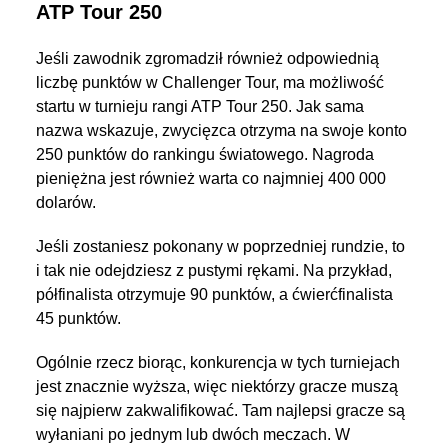
ATP Tour 250
Jeśli zawodnik zgromadził również odpowiednią
liczbę punktów w Challenger Tour, ma możliwość
startu w turnieju rangi ATP Tour 250. Jak sama
nazwa wskazuje, zwycięzca otrzyma na swoje konto
250 punktów do rankingu światowego. Nagroda
pieniężna jest również warta co najmniej 400 000
dolarów.
Jeśli zostaniesz pokonany w poprzedniej rundzie, to
i tak nie odejdziesz z pustymi rękami. Na przykład,
półfinalista otrzymuje 90 punktów, a ćwierćfinalista
45 punktów.
Ogólnie rzecz biorąc, konkurencja w tych turniejach
jest znacznie wyższa, więc niektórzy gracze muszą
się najpierw zakwalifikować. Tam najlepsi gracze są
wyłaniani po jednym lub dwóch meczach. W