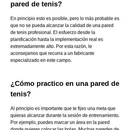
pared de tenis?
En principio esto es posible, pero lo más probable es
que no se pueda alcanzar la calidad de una pared
de tenis profesional. El esfuerzo desde la
planificación hasta la implementación real es
extremadamente alto. Por esta razón, le
aconsejamos que recurra a un fabricante
especializado en este campo.
¿Cómo practico en una pared de
tenis?
Al principio es importante que te fijes una meta que
quieras alcanzar durante la sesión de entrenamiento.
Por ejemplo, puedes marcar un área en la pared
donde quieres colocar las bolas. Muchas paredes de