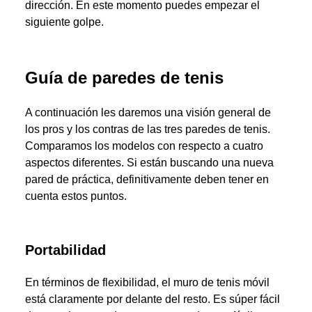
dirección. En este momento puedes empezar el
siguiente golpe.
Guía de paredes de tenis
A continuación les daremos una visión general de
los pros y los contras de las tres paredes de tenis.
Comparamos los modelos con respecto a cuatro
aspectos diferentes. Si están buscando una nueva
pared de práctica, definitivamente deben tener en
cuenta estos puntos.
Portabilidad
En términos de flexibilidad, el muro de tenis móvil
está claramente por delante del resto. Es súper fácil