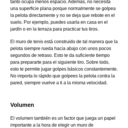
tanto ocupa menos espacio. Además, no necesita
una superficie plana porque normalmente se golpea
la pelota directamente y no se deja que rebote en el
suelo. Por ejemplo, puedes usarla en casa en el
jardín o en la terraza para practicar tus tiros.
El muro de tenis está construido de tal manera que la
pelota siempre rueda hacia abajo con unos pocos
segundos de retraso. Esto te da suficiente tiempo
para prepararte para el siguiente tiro. Sobre todo,
esto te permite jugar golpes básicos constantemente.
No importa lo rápido que golpees la pelota contra la
pared, siempre vuelve a ti a la misma velocidad.
Volumen
El volumen también es un factor que juega un papel
importante a la hora de elegir un muro de