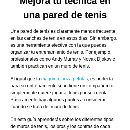
Mejora tu técnica en
una pared de tenis
Una pared de tenis es claramente menos frecuente
en las canchas de tenis en estos días. Sin embargo,
es una herramienta efectiva con la que puedes
organizar tu entrenamiento de tenis. Por ejemplo,
profesionales como Andy Murray y Novak Djokovic
también practican en un muro de tenis.
Al igual que la
máquina lanza pelotas
, es perfecta
para su entrenamiento si no tiene un compañero o
simplemente quiere jugar al tenis por su cuenta.
Básicamente hay algunos puntos a considerar
cuando se trata del muro de tenis.
En esta guía aprenderás sobre los diferentes tipos
de muros de tenis, los pros y los contras de cada