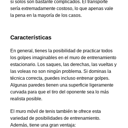
sí solos son bastante complicados. El transporte
sería extremadamente costoso, lo que apenas vale
la pena en la mayoría de los casos.
Características
En general, tienes la posibilidad de practicar todos
los golpes imaginables en el muro de entrenamiento
estacionario. Los saques, las derechas, las vueltas y
las voleas no son ningún problema. Si dominas la
técnica correcta, puedes incluso entrenar golpes.
Algunas paredes tienen una superficie ligeramente
curvada para que el tiro del oponente sea lo más
realista posible.
El muro móvil de tenis también te ofrece esta
variedad de posibilidades de entrenamiento.
Además, tiene una gran ventaja: