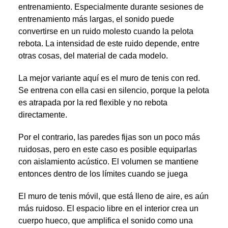
entrenamiento. Especialmente durante sesiones de
entrenamiento más largas, el sonido puede
convertirse en un ruido molesto cuando la pelota
rebota. La intensidad de este ruido depende, entre
otras cosas, del material de cada modelo.
La mejor variante aquí es el muro de tenis con red.
Se entrena con ella casi en silencio, porque la pelota
es atrapada por la red flexible y no rebota
directamente.
Por el contrario, las paredes fijas son un poco más
ruidosas, pero en este caso es posible equiparlas
con aislamiento acústico. El volumen se mantiene
entonces dentro de los límites cuando se juega
El muro de tenis móvil, que está lleno de aire, es aún
más ruidoso. El espacio libre en el interior crea un
cuerpo hueco, que amplifica el sonido como una