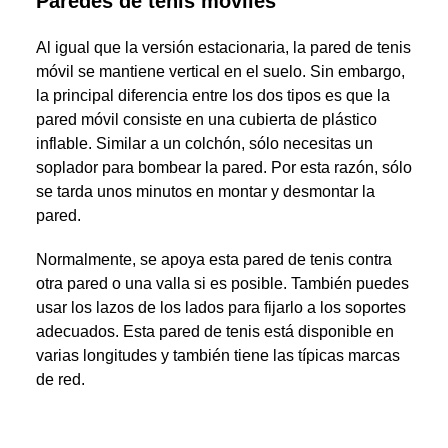
Paredes de tenis móviles
Al igual que la versión estacionaria, la pared de tenis
móvil se mantiene vertical en el suelo. Sin embargo,
la principal diferencia entre los dos tipos es que la
pared móvil consiste en una cubierta de plástico
inflable. Similar a un colchón, sólo necesitas un
soplador para bombear la pared. Por esta razón, sólo
se tarda unos minutos en montar y desmontar la
pared.
Normalmente, se apoya esta pared de tenis contra
otra pared o una valla si es posible. También puedes
usar los lazos de los lados para fijarlo a los soportes
adecuados. Esta pared de tenis está disponible en
varias longitudes y también tiene las típicas marcas
de red.