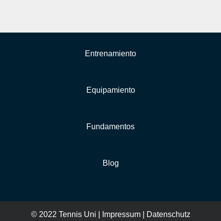
Entrenamiento
Equipamiento
Fundamentos
Blog
© 2022 Tennis Uni |
Impressum
|
Datenschutz