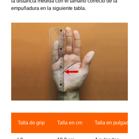
la distancia medida con el tamaño correcto de la
empuñadura en la siguiente tabla.
Talla de grip
Talla en cm
Talla en pulgadas