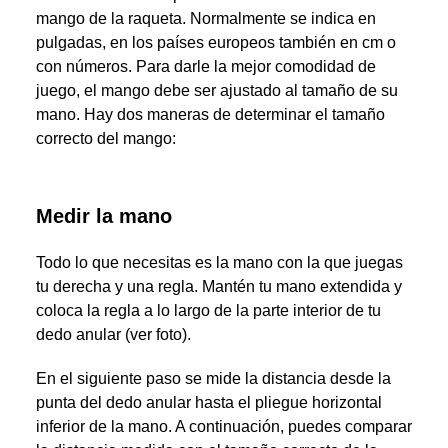
mango de la raqueta. Normalmente se indica en
pulgadas, en los países europeos también en cm o
con números. Para darle la mejor comodidad de
juego, el mango debe ser ajustado al tamaño de su
mano. Hay dos maneras de determinar el tamaño
correcto del mango:
Medir la mano
Todo lo que necesitas es la mano con la que juegas
tu derecha y una regla. Mantén tu mano extendida y
coloca la regla a lo largo de la parte interior de tu
dedo anular (ver foto).
En el siguiente paso se mide la distancia desde la
punta del dedo anular hasta el pliegue horizontal
inferior de la mano. A continuación, puedes comparar