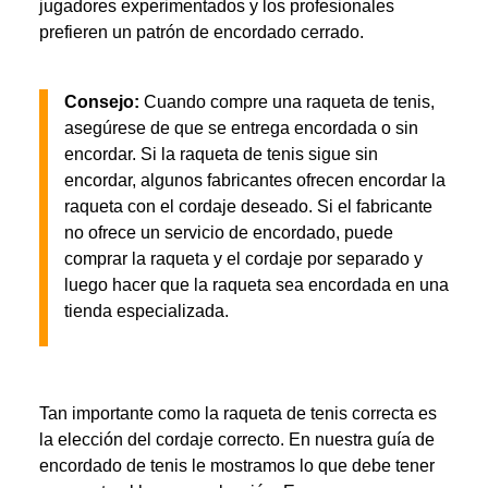
jugadores experimentados y los profesionales
prefieren un patrón de encordado cerrado.
Consejo:
Cuando compre una raqueta de tenis,
asegúrese de que se entrega encordada o sin
encordar. Si la raqueta de tenis sigue sin
encordar, algunos fabricantes ofrecen encordar la
raqueta con el cordaje deseado. Si el fabricante
no ofrece un servicio de encordado, puede
comprar la raqueta y el cordaje por separado y
luego hacer que la raqueta sea encordada en una
tienda especializada.
Tan importante como la raqueta de tenis correcta es
la elección del cordaje correcto. En nuestra guía de
encordado de tenis le mostramos lo que debe tener