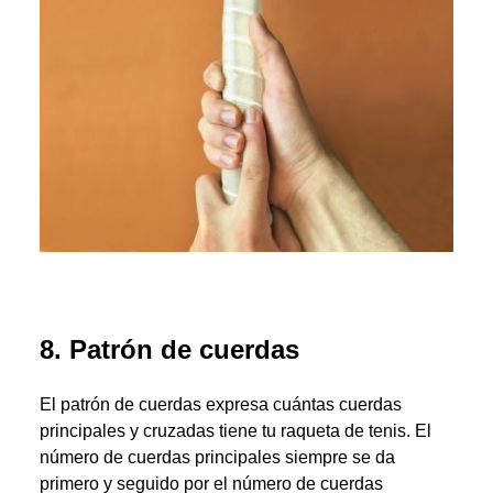
8. Patrón de cuerdas
El patrón de cuerdas expresa cuántas cuerdas
principales y cruzadas tiene tu raqueta de tenis. El
número de cuerdas principales siempre se da
primero y seguido por el número de cuerdas