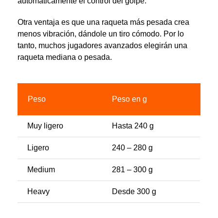
automáticamente el control del golpe.
Otra ventaja es que una raqueta más pesada crea
menos vibración, dándole un tiro cómodo. Por lo
tanto, muchos jugadores avanzados elegirán una
raqueta mediana o pesada.
Peso
Peso en g
Muy ligero
Hasta 240 g
Ligero
240 – 280 g
Medium
281 – 300 g
Heavy
Desde 300 g