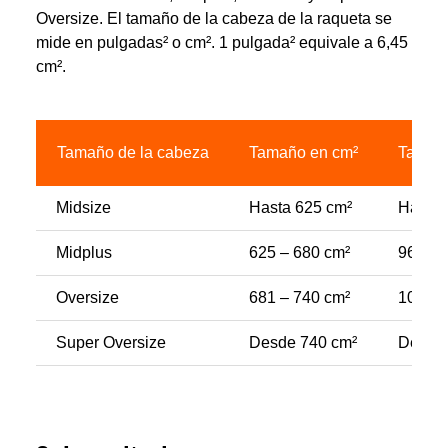
Oversize. El tamaño de la cabeza de la raqueta se
mide en pulgadas² o cm². 1 pulgada² equivale a 6,45
cm².
Tamaño de la cabeza
Tamaño en cm²
Tamaño
Midsize
Hasta 625 cm²
Hasta 
Midplus
625 – 680 cm²
96 – 1
Oversize
681 – 740 cm²
106 – 
Super Oversize
Desde 740 cm²
Desde 