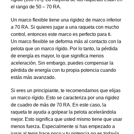
el rango de 50 – 70 RA.
Un marco flexible tiene una rigidez de marco inferior
a 70 RA. Si quieres jugar a una raqueta con mucho
control, entonces este marco es perfecto para ti.
Un marco flexible se deforma más al contacto con la
pelota que un marco rígido. Por lo tanto, la pérdida
de energía es mayor, lo que significa menos
aceleración. Sin embargo, puedes compensar la
pérdida de energía con tu propia potencia cuando
estás más avanzado.
Si eres un principiante, te recomendamos que elijas
un marco rígido. Esto se caracteriza por una rigidez
de cuadro de más de 70 RA. En este caso, la
raqueta te ayuda a golpear la pelota acelerándola
mejor. Esto significa que usted mismo tiene que usar
menos fuerza. Especialmente si has empezado a
jugar al tenis hace poco y tu potencia no es todavía