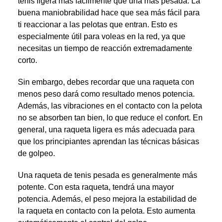
tenis ligera más fácilmente que una más pesada. La
buena maniobrabilidad hace que sea más fácil para
ti reaccionar a las pelotas que entran. Esto es
especialmente útil para voleas en la red, ya que
necesitas un tiempo de reacción extremadamente
corto.
Sin embargo, debes recordar que una raqueta con
menos peso dará como resultado menos potencia.
Además, las vibraciones en el contacto con la pelota
no se absorben tan bien, lo que reduce el confort. En
general, una raqueta ligera es más adecuada para
que los principiantes aprendan las técnicas básicas
de golpeo.
Una raqueta de tenis pesada es generalmente más
potente. Con esta raqueta, tendrá una mayor
potencia. Además, el peso mejora la estabilidad de
la raqueta en contacto con la pelota. Esto aumenta