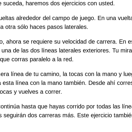
le suceda, haremos dos ejercicios con usted.
ueltas alrededor del campo de juego. En una vuelt
a otra sólo haces pasos laterales.
io, ahora se requiere su velocidad de carrera. En 
una de las dos líneas laterales exteriores. Tu mira
 que corras paralelo a la red.
era línea de tu camino, la tocas con la mano y lue
 esta línea con la mano también. Desde ahí corres 
tocas y vuelves a correr.
r continúa hasta que hayas corrido por todas las lí
 seguirán dos carreras más. Este ejercicio tambi