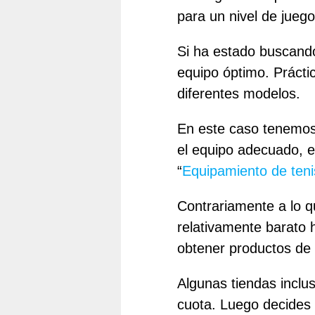
para un nivel de jueg
Si ha estado buscando
equipo óptimo. Prácti
diferentes modelos.
En este caso tenemos v
el equipo adecuado, e
“
Equipamiento de teni
Contrariamente a lo qu
relativamente barato
obtener productos de a
Algunas tiendas inclu
cuota. Luego decides 