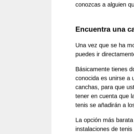
conozcas a alguien qu
Encuentra una ca
Una vez que se ha mon
puedes ir directament
Básicamente tienes do
conocida es unirse a
canchas, para que ust
tener en cuenta que l
tenis se añadirán a lo
La opción más barata
instalaciones de tenis