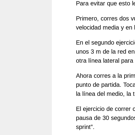
Para evitar que esto 
Primero, corres dos v
velocidad media y en l
En el segundo ejercic
unos 3 m de la red en 
otra línea lateral para
Ahora corres a la prim
punto de partida. Toca
la línea del medio, la 
El ejercicio de corre
pausa de 30 segundos
sprint”.