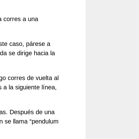
a corres a una
este caso, párese a
da se dirige hacia la
go corres de vuelta al
a la siguiente línea,
neas. Después de una
én se llama “pendulum