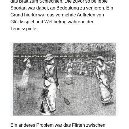
das Blatt zum Schlechten. Die zuvor so beliebte
Sportart war dabei, an Bedeutung zu verlieren. Ein
Grund hierfür war das vermehrte Auftreten von
Glücksspiel und Wettbetrug während der
Tennisspiele.
Ein anderes Problem war das Flirten zwischen