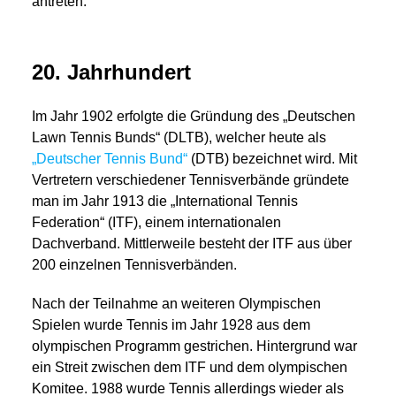
antreten.
20. Jahrhundert
Im Jahr 1902 erfolgte die Gründung des „Deutschen
Lawn Tennis Bunds“ (DLTB), welcher heute als
„Deutscher Tennis Bund“
(DTB) bezeichnet wird. Mit
Vertretern verschiedener Tennisverbände gründete
man im Jahr 1913 die „International Tennis
Federation“ (ITF), einem internationalen
Dachverband. Mittlerweile besteht der ITF aus über
200 einzelnen Tennisverbänden.
Nach der Teilnahme an weiteren Olympischen
Spielen wurde Tennis im Jahr 1928 aus dem
olympischen Programm gestrichen. Hintergrund war
ein Streit zwischen dem ITF und dem olympischen
Komitee. 1988 wurde Tennis allerdings wieder als