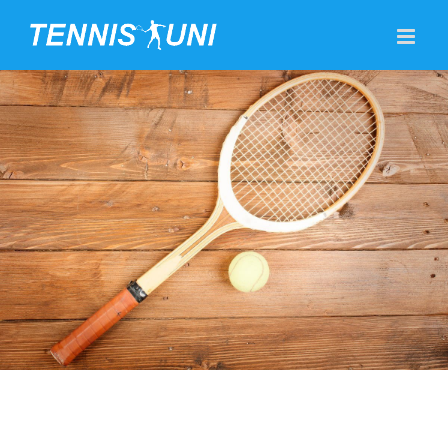
Skip
to
content