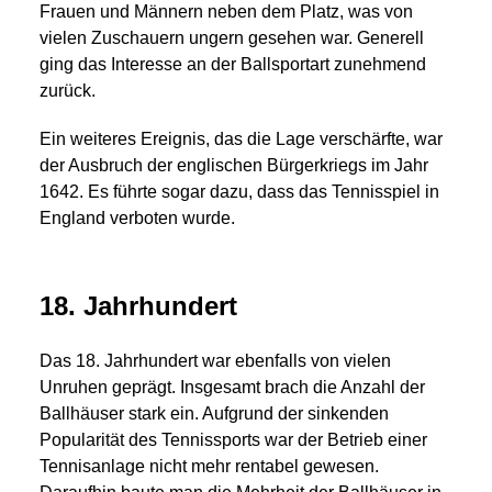
Frauen und Männern neben dem Platz, was von
vielen Zuschauern ungern gesehen war. Generell
ging das Interesse an der Ballsportart zunehmend
zurück.
Ein weiteres Ereignis, das die Lage verschärfte, war
der Ausbruch der englischen Bürgerkriegs im Jahr
1642. Es führte sogar dazu, dass das Tennisspiel in
England verboten wurde.
18. Jahrhundert
Das 18. Jahrhundert war ebenfalls von vielen
Unruhen geprägt. Insgesamt brach die Anzahl der
Ballhäuser stark ein. Aufgrund der sinkenden
Popularität des Tennissports war der Betrieb einer
Tennisanlage nicht mehr rentabel gewesen.