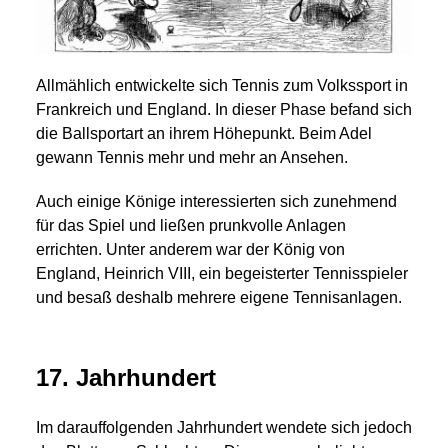
Allmählich entwickelte sich Tennis zum Volkssport in
Frankreich und England. In dieser Phase befand sich
die Ballsportart an ihrem Höhepunkt. Beim Adel
gewann Tennis mehr und mehr an Ansehen.
Auch einige Könige interessierten sich zunehmend
für das Spiel und ließen prunkvolle Anlagen
errichten. Unter anderem war der König von
England, Heinrich VIII, ein begeisterter Tennisspieler
und besaß deshalb mehrere eigene Tennisanlagen.
17. Jahrhundert
Im darauffolgenden Jahrhundert wendete sich jedoch