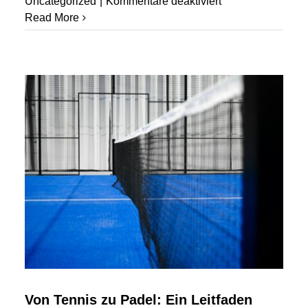
für
Uncategorized
|
Kommentare deaktiviert
Eine
Read More
AG1
Alternative
»
Gesunde
Alternativen
entdecken
Von Tennis zu Padel: Ein Leitfaden