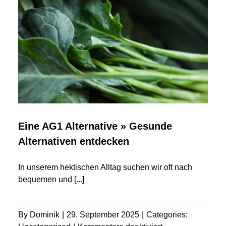
so
verfolgen
Fans
heute
große
Turniere
Eine AG1 Alternative » Gesunde
Alternativen entdecken
In unserem hektischen Alltag suchen wir oft nach
bequemen und
[...]
By
Dominik
|
29. September 2025
|
Categories: