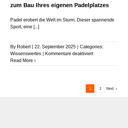
zum Bau Ihres eigenen Padelplatzes
Padel erobert die Welt im Sturm. Dieser spannende
Sport, eine
[...]
By
Robert
|
22. September 2025
|
Categories:
für
Wissenswertes
|
Kommentare deaktiviert
Von
Read More
Tennis
zu
Padel:
Ein
1
2
Next
Leitfaden
zum
Bau
Ihres
eigenen