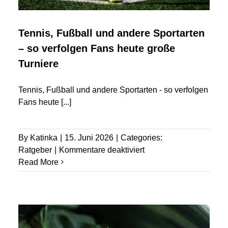
Tennis, Fußball und andere Sportarten
– so verfolgen Fans heute große
Turniere
Tennis, Fußball und andere Sportarten - so verfolgen
Fans heute
[...]
By
Katinka
|
15. Juni 2026
|
Categories:
für
Ratgeber
|
Kommentare deaktiviert
Tennis,
Read More
Fußball
und
andere
Sportarten
–