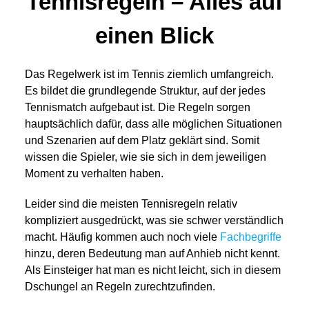
Tennisregeln – Alles auf
einen Blick
Das Regelwerk ist im Tennis ziemlich umfangreich.
Es bildet die grundlegende Struktur, auf der jedes
Tennismatch aufgebaut ist. Die Regeln sorgen
hauptsächlich dafür, dass alle möglichen Situationen
und Szenarien auf dem Platz geklärt sind. Somit
wissen die Spieler, wie sie sich in dem jeweiligen
Moment zu verhalten haben.
Leider sind die meisten Tennisregeln relativ
kompliziert ausgedrückt, was sie schwer verständlich
macht. Häufig kommen auch noch viele
Fachbegriffe
hinzu, deren Bedeutung man auf Anhieb nicht kennt.
Als Einsteiger hat man es nicht leicht, sich in diesem
Dschungel an Regeln zurechtzufinden.