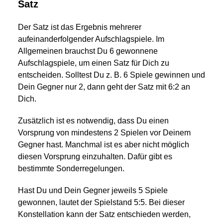
Satz
Der Satz ist das Ergebnis mehrerer
aufeinanderfolgender Aufschlagspiele. Im
Allgemeinen brauchst Du 6 gewonnene
Aufschlagspiele, um einen Satz für Dich zu
entscheiden. Solltest Du z. B. 6 Spiele gewinnen und
Dein Gegner nur 2, dann geht der Satz mit 6:2 an
Dich.
Zusätzlich ist es notwendig, dass Du einen
Vorsprung von mindestens 2 Spielen vor Deinem
Gegner hast. Manchmal ist es aber nicht möglich
diesen Vorsprung einzuhalten. Dafür gibt es
bestimmte Sonderregelungen.
Hast Du und Dein Gegner jeweils 5 Spiele
gewonnen, lautet der Spielstand 5:5. Bei dieser
Konstellation kann der Satz entschieden werden,