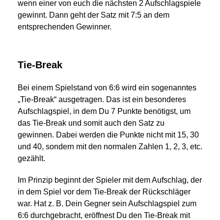
wenn einer von euch die nächsten 2 Aufschlagspiele
gewinnt. Dann geht der Satz mit 7:5 an dem
entsprechenden Gewinner.
Tie-Break
Bei einem Spielstand von 6:6 wird ein sogenanntes
„Tie-Break“ ausgetragen. Das ist ein besonderes
Aufschlagspiel, in dem Du 7 Punkte benötigst, um
das Tie-Break und somit auch den Satz zu
gewinnen. Dabei werden die Punkte nicht mit 15, 30
und 40, sondern mit den normalen Zahlen 1, 2, 3, etc.
gezählt.
Im Prinzip beginnt der Spieler mit dem Aufschlag, der
in dem Spiel vor dem Tie-Break der Rückschläger
war. Hat z. B. Dein Gegner sein Aufschlagspiel zum
6:6 durchgebracht, eröffnest Du den Tie-Break mit