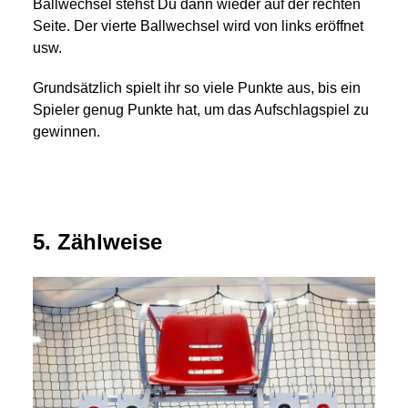
Ballwechsel stehst Du dann wieder auf der rechten
Seite. Der vierte Ballwechsel wird von links eröffnet
usw.
Grundsätzlich spielt ihr so viele Punkte aus, bis ein
Spieler genug Punkte hat, um das Aufschlagspiel zu
gewinnen.
5. Zählweise