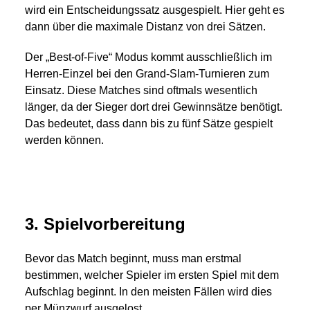
wird ein Entscheidungssatz ausgespielt. Hier geht es
dann über die maximale Distanz von drei Sätzen.
Der „Best-of-Five“ Modus kommt ausschließlich im
Herren-Einzel bei den Grand-Slam-Turnieren zum
Einsatz. Diese Matches sind oftmals wesentlich
länger, da der Sieger dort drei Gewinnsätze benötigt.
Das bedeutet, dass dann bis zu fünf Sätze gespielt
werden können.
3. Spielvorbereitung
Bevor das Match beginnt, muss man erstmal
bestimmen, welcher Spieler im ersten Spiel mit dem
Aufschlag beginnt. In den meisten Fällen wird dies
per Münzwurf ausgelost.