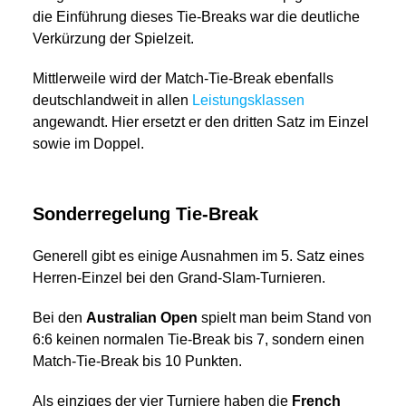
die Einführung dieses Tie-Breaks war die deutliche
Verkürzung der Spielzeit.
Mittlerweile wird der Match-Tie-Break ebenfalls
deutschlandweit in allen
Leistungsklassen
angewandt. Hier ersetzt er den dritten Satz im Einzel
sowie im Doppel.
Sonderregelung Tie-Break
Generell gibt es einige Ausnahmen im 5. Satz eines
Herren-Einzel bei den Grand-Slam-Turnieren.
Bei den
Australian Open
spielt man beim Stand von
6:6 keinen normalen Tie-Break bis 7, sondern einen
Match-Tie-Break bis 10 Punkten.
Als einziges der vier Turniere haben die
French