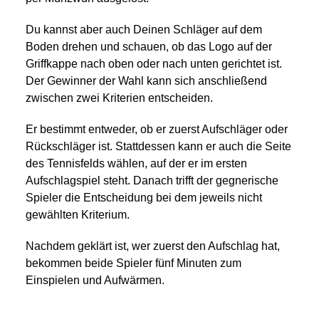
Du kannst aber auch Deinen Schläger auf dem
Boden drehen und schauen, ob das Logo auf der
Griffkappe nach oben oder nach unten gerichtet ist.
Der Gewinner der Wahl kann sich anschließend
zwischen zwei Kriterien entscheiden.
Er bestimmt entweder, ob er zuerst Aufschläger oder
Rückschläger ist. Stattdessen kann er auch die Seite
des Tennisfelds wählen, auf der er im ersten
Aufschlagspiel steht. Danach trifft der gegnerische
Spieler die Entscheidung bei dem jeweils nicht
gewählten Kriterium.
Nachdem geklärt ist, wer zuerst den Aufschlag hat,
bekommen beide Spieler fünf Minuten zum
Einspielen und Aufwärmen.