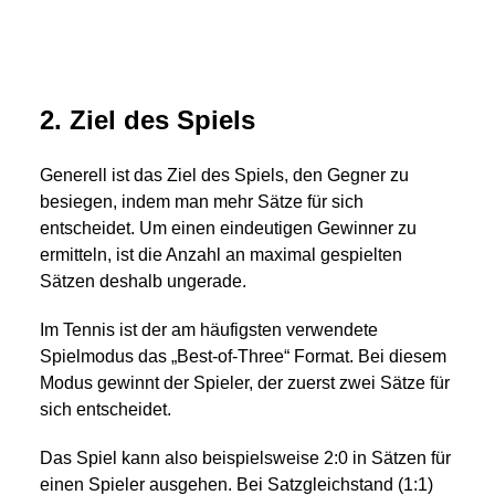
2. Ziel des Spiels
Generell ist das Ziel des Spiels, den Gegner zu
besiegen, indem man mehr Sätze für sich
entscheidet. Um einen eindeutigen Gewinner zu
ermitteln, ist die Anzahl an maximal gespielten
Sätzen deshalb ungerade.
Im Tennis ist der am häufigsten verwendete
Spielmodus das „Best-of-Three“ Format. Bei diesem
Modus gewinnt der Spieler, der zuerst zwei Sätze für
sich entscheidet.
Das Spiel kann also beispielsweise 2:0 in Sätzen für
einen Spieler ausgehen. Bei Satzgleichstand (1:1)