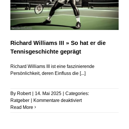
Richard Williams III » So hat er die
Tennisgeschichte geprägt
Richard Williams III ist eine faszinierende
Persönlichkeit, deren Einfluss die
[...]
By
Robert
|
14. Mai 2025
|
Categories:
für
Ratgeber
|
Kommentare deaktiviert
Richard
Read More
Williams
III
»