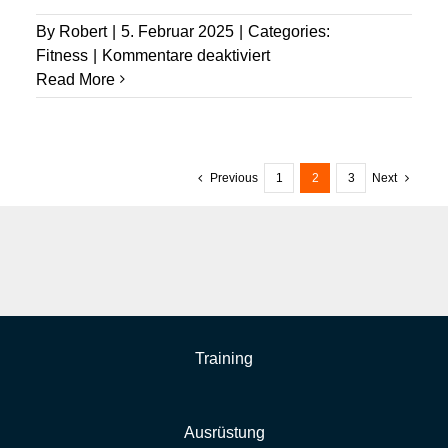
By
Robert
|
5. Februar 2025
|
Categories:
für
Fitness
|
Kommentare deaktiviert
Wie
Read More
nach
einem
harten
Tennismatch
Previous
1
2
3
Next
entspannen?
Training
Ausrüstung