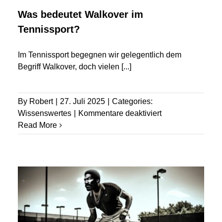
Was bedeutet Walkover im
Tennissport?
Im Tennissport begegnen wir gelegentlich dem
Begriff Walkover, doch vielen
[...]
By
Robert
|
27. Juli 2025
|
Categories:
für
Wissenswertes
|
Kommentare deaktiviert
Was
Read More
bedeutet
Walkover
im
Tennissport?