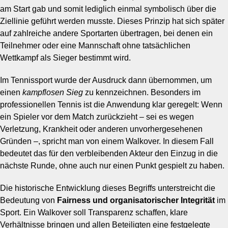
am Start gab und somit lediglich einmal symbolisch über die
Ziellinie geführt werden musste. Dieses Prinzip hat sich später
auf zahlreiche andere Sportarten übertragen, bei denen ein
Teilnehmer oder eine Mannschaft ohne tatsächlichen
Wettkampf als Sieger bestimmt wird.
Im Tennissport wurde der Ausdruck dann übernommen, um
einen
kampflosen Sieg
zu kennzeichnen. Besonders im
professionellen Tennis ist die Anwendung klar geregelt: Wenn
ein Spieler vor dem Match zurückzieht – sei es wegen
Verletzung, Krankheit oder anderen unvorhergesehenen
Gründen –, spricht man von einem Walkover. In diesem Fall
bedeutet das für den verbleibenden Akteur den Einzug in die
nächste Runde, ohne auch nur einen Punkt gespielt zu haben.
Die historische Entwicklung dieses Begriffs unterstreicht die
Bedeutung von
Fairness und organisatorischer Integrität
im
Sport. Ein Walkover soll Transparenz schaffen, klare
Verhältnisse bringen und allen Beteiligten eine festgelegte