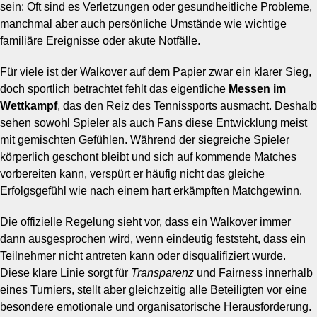
sein: Oft sind es Verletzungen oder gesundheitliche Probleme,
manchmal aber auch persönliche Umstände wie wichtige
familiäre Ereignisse oder akute Notfälle.
Für viele ist der Walkover auf dem Papier zwar ein klarer Sieg,
doch sportlich betrachtet fehlt das eigentliche
Messen im
Wettkampf
, das den Reiz des Tennissports ausmacht. Deshalb
sehen sowohl Spieler als auch Fans diese Entwicklung meist
mit gemischten Gefühlen. Während der siegreiche Spieler
körperlich geschont bleibt und sich auf kommende Matches
vorbereiten kann, verspürt er häufig nicht das gleiche
Erfolgsgefühl wie nach einem hart erkämpften Matchgewinn.
Die offizielle Regelung sieht vor, dass ein Walkover immer
dann ausgesprochen wird, wenn eindeutig feststeht, dass ein
Teilnehmer nicht antreten kann oder disqualifiziert wurde.
Diese klare Linie sorgt für
Transparenz
und Fairness innerhalb
eines Turniers, stellt aber gleichzeitig alle Beteiligten vor eine
besondere emotionale und organisatorische Herausforderung.