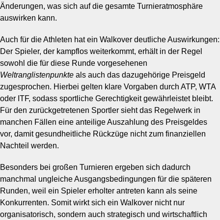
Änderungen, was sich auf die gesamte Turnieratmosphäre
auswirken kann.
Auch für die Athleten hat ein Walkover deutliche Auswirkungen:
Der Spieler, der kampflos weiterkommt, erhält in der Regel
sowohl die für diese Runde vorgesehenen
Weltranglistenpunkte
als auch das dazugehörige Preisgeld
zugesprochen. Hierbei gelten klare Vorgaben durch ATP, WTA
oder ITF, sodass sportliche Gerechtigkeit gewährleistet bleibt.
Für den zurückgetretenen Sportler sieht das Regelwerk in
manchen Fällen eine anteilige Auszahlung des Preisgeldes
vor, damit gesundheitliche Rückzüge nicht zum finanziellen
Nachteil werden.
Besonders bei großen Turnieren ergeben sich dadurch
manchmal ungleiche Ausgangsbedingungen für die späteren
Runden, weil ein Spieler erholter antreten kann als seine
Konkurrenten. Somit wirkt sich ein Walkover nicht nur
organisatorisch, sondern auch strategisch und wirtschaftlich