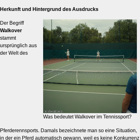
Herkunft und Hintergrund des Ausdrucks
Der Begriff
Walkover
stammt
ursprünglich aus
der Welt des
Was bedeutet Walkover im Tennissport?
Pferderennsports. Damals bezeichnete man so eine Situation,
in der ein Pferd automatisch gewann, weil es keine Konkurrenz