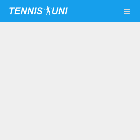
Skip
to
content