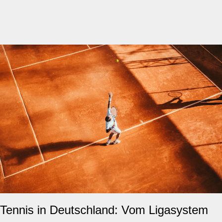
Tennis in Deutschland: Vom Ligasystem