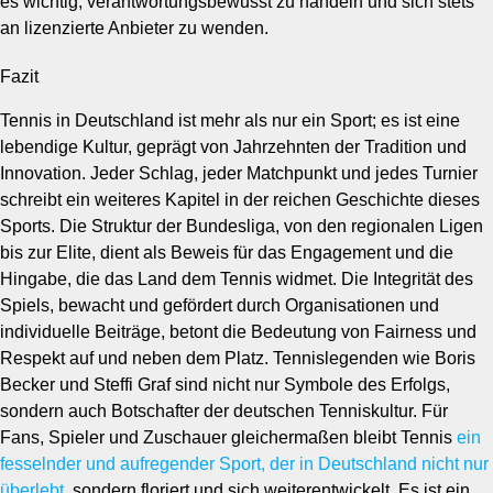
es wichtig, verantwortungsbewusst zu handeln und sich stets
an lizenzierte Anbieter zu wenden.
Fazit
Tennis in Deutschland ist mehr als nur ein Sport; es ist eine
lebendige Kultur, geprägt von Jahrzehnten der Tradition und
Innovation. Jeder Schlag, jeder Matchpunkt und jedes Turnier
schreibt ein weiteres Kapitel in der reichen Geschichte dieses
Sports. Die Struktur der Bundesliga, von den regionalen Ligen
bis zur Elite, dient als Beweis für das Engagement und die
Hingabe, die das Land dem Tennis widmet. Die Integrität des
Spiels, bewacht und gefördert durch Organisationen und
individuelle Beiträge, betont die Bedeutung von Fairness und
Respekt auf und neben dem Platz. Tennislegenden wie Boris
Becker und Steffi Graf sind nicht nur Symbole des Erfolgs,
sondern auch Botschafter der deutschen Tenniskultur. Für
Fans, Spieler und Zuschauer gleichermaßen bleibt Tennis
ein
fesselnder und aufregender Sport, der in Deutschland nicht nur
überlebt
, sondern floriert und sich weiterentwickelt. Es ist ein