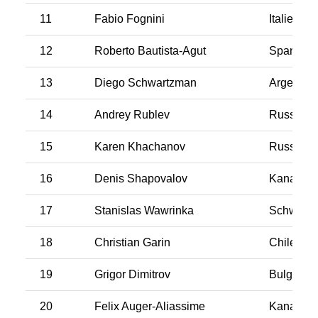
11
Fabio Fognini
Italien
12
Roberto Bautista-Agut
Spanien
13
Diego Schwartzman
Argentini
14
Andrey Rublev
Russland
15
Karen Khachanov
Russland
16
Denis Shapovalov
Kanada
17
Stanislas Wawrinka
Schweiz
18
Christian Garin
Chile
19
Grigor Dimitrov
Bulgarien
20
Felix Auger-Aliassime
Kanada