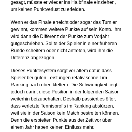
gesagt, müsste er wieder ins Halbfinale einziehen,
um keinen Punktverlust zu erleiden.
Wenn er das Finale erreicht oder sogar das Turnier
gewinnt, kommen weitere Punkte auf sein Konto. Ihm
wird dann die Differenz der Punkte zum Vorjahr
gutgeschrieben. Sollte der Spieler in einer früheren
Runde scheitern oder nicht antreten, wird ihm die
Differenz abgezogen.
Dieses Punktesystem sorgt vor allem dafür, dass
Spieler bei guten Leistungen relativ schnell im
Ranking nach oben klettern. Die Schwierigkeit liegt
jedoch darin, diese Position in der folgenden Saison
weiterhin beizubehalten. Deshalb passiert es öfter,
dass verletzte Tennisprofis im Ranking abstürzen,
weil sie in der Saison kein Match bestreiten können.
Denn die erspielten Punkte aus der Zeit vor über
einem Jahr haben keinen Einfluss mehr.