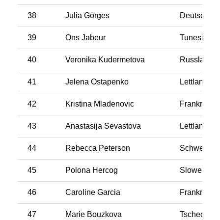
38
Julia Görges
Deutschlan
39
Ons Jabeur
Tunesien
40
Veronika Kudermetova
Russland
41
Jelena Ostapenko
Lettland
42
Kristina Mladenovic
Frankreich
43
Anastasija Sevastova
Lettland
44
Rebecca Peterson
Schweden
45
Polona Hercog
Slowenien
46
Caroline Garcia
Frankreich
47
Marie Bouzkova
Tschechisc