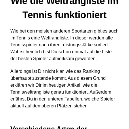
Wie die Weltrangliste im
Tennis funktioniert
Wie bei den meisten anderen Sportarten gibt es auch
im Tennis eine Weltrangliste. In dieser werden alle
Tennisspieler nach ihrer Leistungsstärke sortiert.
Wahrscheinlich bist Du schon einmal auf die Liste
der besten Spieler aufmerksam geworden.
Allerdings ist Dir nicht klar, wie das Ranking
überhaupt zustande kommt. Aus diesem Grund
erklären wir Dir im heutigen Artikel, wie die
Tennisweltrangliste genau funktioniert. Außerdem
erfährst Du in den unteren Tabellen, welche Spieler
aktuell auf den oberen Plätzen stehen.
Verschiedene Arten der