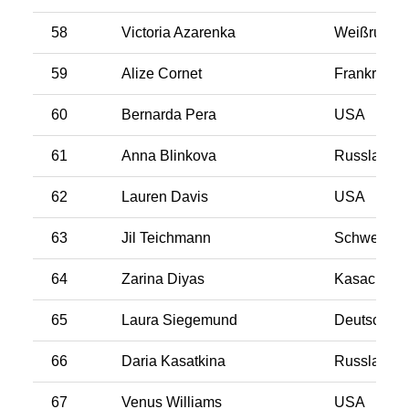
58
Victoria Azarenka
Weißrussl
59
Alize Cornet
Frankreich
60
Bernarda Pera
USA
61
Anna Blinkova
Russland
62
Lauren Davis
USA
63
Jil Teichmann
Schweiz
64
Zarina Diyas
Kasachsta
65
Laura Siegemund
Deutschlan
66
Daria Kasatkina
Russland
67
Venus Williams
USA