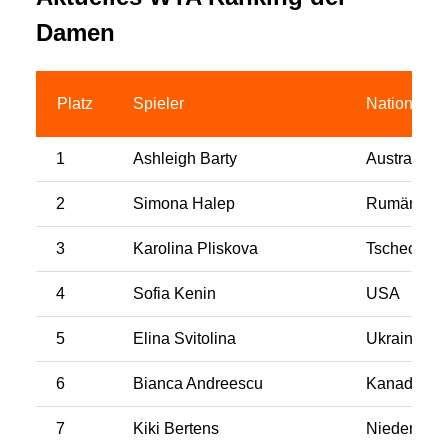
Damen
Platz
Spieler
Nationalität
1
Ashleigh Barty
Australien
2
Simona Halep
Rumänien
3
Karolina Pliskova
Tschechisc
4
Sofia Kenin
USA
5
Elina Svitolina
Ukraine
6
Bianca Andreescu
Kanada
7
Kiki Bertens
Niederland