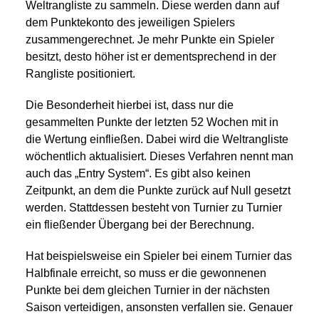
Weltrangliste zu sammeln. Diese werden dann auf
dem Punktekonto des jeweiligen Spielers
zusammengerechnet. Je mehr Punkte ein Spieler
besitzt, desto höher ist er dementsprechend in der
Rangliste positioniert.
Die Besonderheit hierbei ist, dass nur die
gesammelten Punkte der letzten 52 Wochen mit in
die Wertung einfließen. Dabei wird die Weltrangliste
wöchentlich aktualisiert. Dieses Verfahren nennt man
auch das „Entry System“. Es gibt also keinen
Zeitpunkt, an dem die Punkte zurück auf Null gesetzt
werden. Stattdessen besteht von Turnier zu Turnier
ein fließender Übergang bei der Berechnung.
Hat beispielsweise ein Spieler bei einem Turnier das
Halbfinale erreicht, so muss er die gewonnenen
Punkte bei dem gleichen Turnier in der nächsten
Saison verteidigen, ansonsten verfallen sie. Genauer