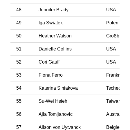
48
Jennifer Brady
USA
49
Iga Swiatek
Polen
50
Heather Watson
Großbritan
51
Danielle Collins
USA
52
Cori Gauff
USA
53
Fiona Ferro
Frankreich
54
Katerina Siniakova
Tschechisc
55
Su-Wei Hsieh
Taiwan
56
Ajla Tomljanovic
Australien
57
Alison von Uytvanck
Belgien