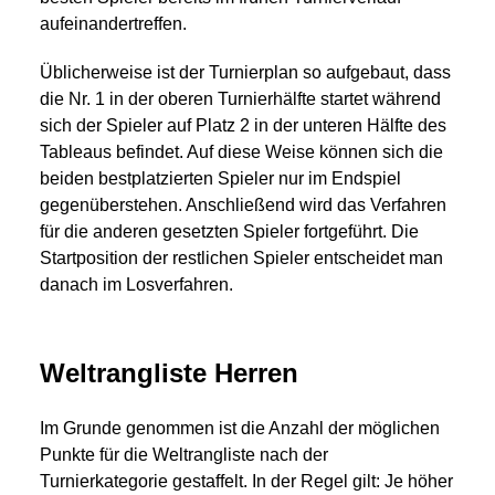
aufeinandertreffen.
Üblicherweise ist der Turnierplan so aufgebaut, dass
die Nr. 1 in der oberen Turnierhälfte startet während
sich der Spieler auf Platz 2 in der unteren Hälfte des
Tableaus befindet. Auf diese Weise können sich die
beiden bestplatzierten Spieler nur im Endspiel
gegenüberstehen. Anschließend wird das Verfahren
für die anderen gesetzten Spieler fortgeführt. Die
Startposition der restlichen Spieler entscheidet man
danach im Losverfahren.
Weltrangliste Herren
Im Grunde genommen ist die Anzahl der möglichen
Punkte für die Weltrangliste nach der
Turnierkategorie gestaffelt. In der Regel gilt: Je höher