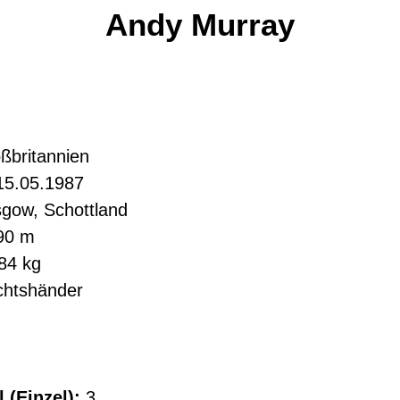
Andy Murray
ßbritannien
5.05.1987
gow, Schottland
90 m
84 kg
htshänder
 (Einzel):
3