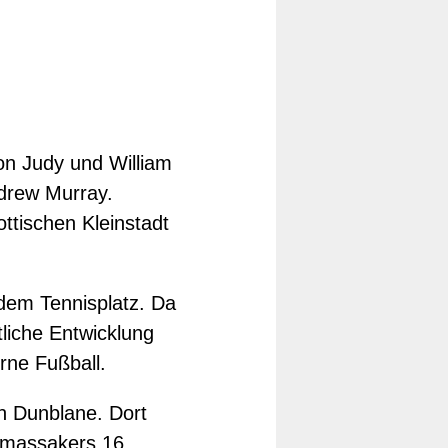
on Judy und William
drew Murray.
ttischen Kleinstadt
dem Tennisplatz. Da
tliche Entwicklung
rne Fußball.
n Dunblane. Dort
ulmassakers 16