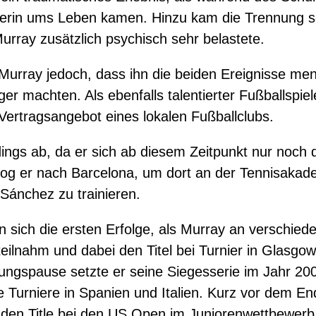
rerin ums Leben kamen. Hinzu kam die Trennung se
urray zusätzlich psychisch sehr belastete.
Murray jedoch, dass ihn die beiden Ereignisse men
r machten. Als ebenfalls talentierter Fußballspieler
 Vertragsangebot eines lokalen Fußballclubs.
rdings ab, da er sich ab diesem Zeitpunkt nur noc
 zog er nach Barcelona, um dort an der Tennisaka
-Sánchez zu trainieren.
en sich die ersten Erfolge, als Murray an verschie
eilnahm und dabei den Titel bei Turnier in Glasgow
ngspause setzte er seine Siegesserie im Jahr 200
 Turniere in Spanien und Italien. Kurz vor dem En
r den Title bei den US Open im Juniorenwettbewerb