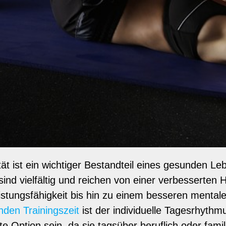
tät ist ein wichtiger Bestandteil eines gesunden Le
nd vielfältig und reichen von einer verbesserten 
eistungsfähigkeit bis hin zu einem besseren mental
den Trainingszeit
ist der individuelle Tagesrhyth
e Option sein, da sie tagsüber beruflich oder famil