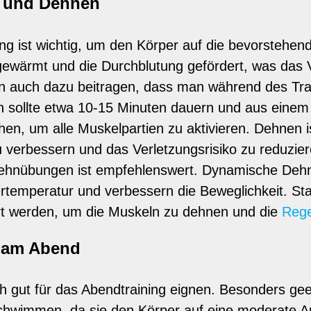
n und Dehnen
g ist wichtig, um den Körper auf die bevorstehend
wärmt und die Durchblutung gefördert, was das Ve
 auch dazu beitragen, dass man während des Trai
en sollte etwa 10-15 Minuten dauern und aus einem
, um alle Muskelpartien zu aktivieren. Dehnen ist
 zu verbessern und das Verletzungsrisiko zu reduzi
ehnübungen ist empfehlenswert. Dynamische Dehn
rtemperatur und verbessern die Beweglichkeit. Sta
rt werden, um die Muskeln zu dehnen und die
Rege
n am Abend
sich gut für das Abendtraining eignen. Besonders ge
chwimmen, da sie den Körper auf eine moderate A